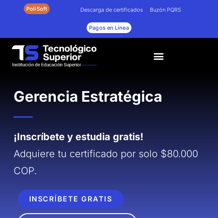
Ir
PoliSoft
Descarga de certificados
Buzón PQRS
al
contenido
Pagos en Línea
Gerencia Estratégica
¡Inscríbete y estudia gratis!
Adquiere tu certificado por solo $80.000
COP.
INSCRÍBETE GRATIS